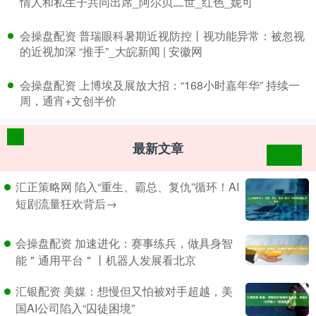
情人和私生子共同出席_阿尔贝二世_红色_妮可
​会操盘配资 普瑞眼科暑期近视防控丨视功能异常：被忽视
的近视加深 “推手”_大皖新闻 | 安徽网
​会操盘配资 上博埃及展放大招：“168小时嘉年华” 持续一
周，通宵+文创半价
最新文章
汇正策略网 陷入“重生、霸总、复仇”循环！AI
短剧流量狂欢背后→
会操盘配资 加速进化：赛事练兵，做具身智
能＂通用平台＂丨机器人发展看北京
汇银配资 美媒：想慢但又怕被对手超越，美
国AI公司陷入“囚徒困境”