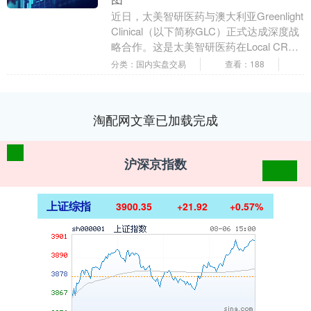
近日，太美智研医药与澳大利亚Greenlight
Clinical（以下简称GLC）正式达成深度战
略合作。这是太美智研医药在Local CRO
Global A....
分类：国内实盘交易
查看：188
淘配网文章已加载完成
沪深京指数
上证综指
3900.35
+21.92
+0.57%