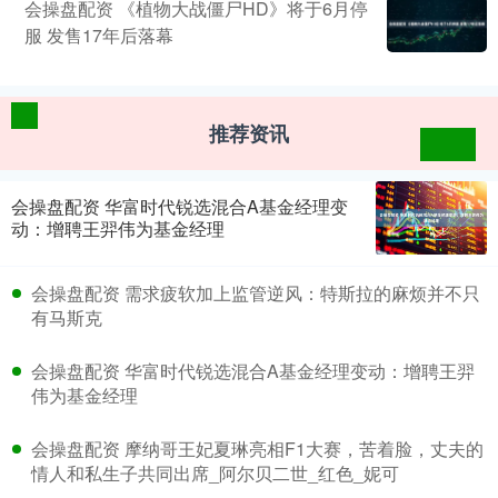
会操盘配资 《植物大战僵尸HD》将于6月停
服 发售17年后落幕
推荐资讯
会操盘配资 华富时代锐选混合A基金经理变
动：增聘王羿伟为基金经理
会操盘配资 需求疲软加上监管逆风：特斯拉的麻烦并不只
有马斯克
会操盘配资 华富时代锐选混合A基金经理变动：增聘王羿
伟为基金经理
会操盘配资 摩纳哥王妃夏琳亮相F1大赛，苦着脸，丈夫的
情人和私生子共同出席_阿尔贝二世_红色_妮可