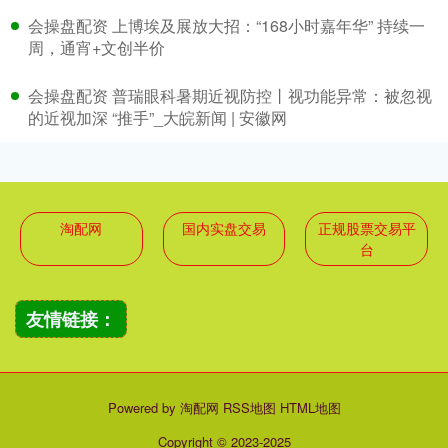
会操盘配资 上博埃及展放大招：“168小时嘉年华” 持续一
周，通宵+文创半价
会操盘配资 普瑞眼科暑期近视防控丨视功能异常：被忽视
的近视加深 “推手”_大皖新闻 | 安徽网
淘配网
国内实盘交易
正规股票交易平
台
友情链接：
Powered by
淘配网
RSS地图
HTML地图
Copyright
© 2023-2025