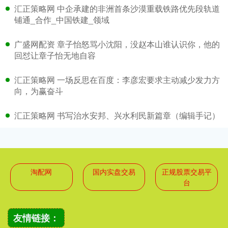
汇正策略网 中企承建的非洲首条沙漠重载铁路优先段轨道
铺通_合作_中国铁建_领域
广盛网配资 章子怡怒骂小沈阳，没赵本山谁认识你，他的
回怼让章子怡无地自容
汇正策略网 一场反思在百度：李彦宏要求主动减少发力方
向，为赢奋斗
汇正策略网 书写治水安邦、兴水利民新篇章（编辑手记）
淘配网
国内实盘交易
正规股票交易平
台
友情链接：