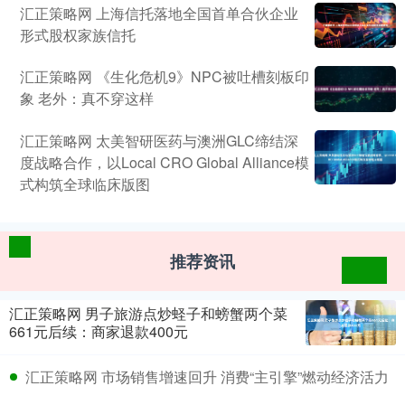
汇正策略网 上海信托落地全国首单合伙企业
形式股权家族信托
汇正策略网 《生化危机9》NPC被吐槽刻板印
象 老外：真不穿这样
汇正策略网 太美智研医药与澳洲GLC缔结深
度战略合作，以Local CRO Global Alliance模
式构筑全球临床版图
推荐资讯
汇正策略网 男子旅游点炒蛏子和螃蟹两个菜
661元后续：商家退款400元
汇正策略网 市场销售增速回升 消费“主引擎”燃动经济活力