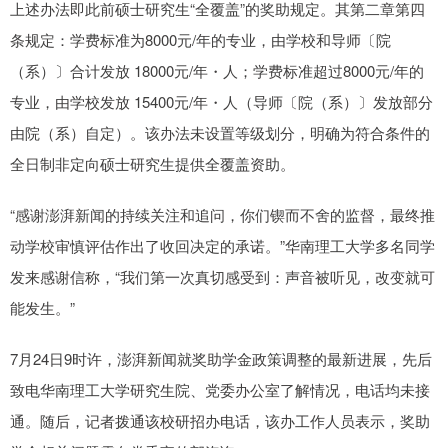
上述办法即此前硕士研究生“全覆盖”的奖助规定。其第二章第四
条规定：学费标准为8000元/年的专业，由学校和导师〔院
（系）〕合计发放 18000元/年・人；学费标准超过8000元/年的
专业，由学校发放 15400元/年・人（导师〔院（系）〕发放部分
由院（系）自定）。该办法未设置等级划分，明确为符合条件的
全日制非定向硕士研究生提供全覆盖资助。
“感谢澎湃新闻的持续关注和追问，你们锲而不舍的监督，最终推
动学校审慎评估作出了收回决定的承诺。”华南理工大学多名同学
发来感谢信称，“我们第一次真切感受到：声音被听见，改变就可
能发生。”
7月24日9时许，澎湃新闻就奖助学金政策调整的最新进展，先后
致电华南理工大学研究生院、党委办公室了解情况，电话均未接
通。随后，记者拨通该校研招办电话，该办工作人员表示，奖助