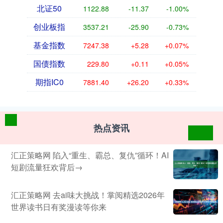
北证50
1122.88
-11.37
-1.00%
创业板指
3537.21
-25.90
-0.73%
基金指数
7247.38
+5.28
+0.07%
国债指数
229.80
+0.11
+0.05%
期指IC0
7881.40
+26.20
+0.33%
热点资讯
汇正策略网 陷入“重生、霸总、复仇”循环！AI
短剧流量狂欢背后→
汇正策略网 去ai味大挑战！掌阅精选2026年
世界读书日有奖漫读等你来