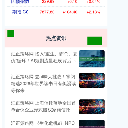
国债指数
229.69
+0.10
+0.04%
期指IC0
7877.80
+164.40
+2.13%
热点资讯
汇正策略网 陷入“重生、霸总、复
仇”循环！AI短剧流量狂欢背后→
汇正策略网 去ai味大挑战！掌阅
精选2026年世界读书日有奖漫读
等你来
汇正策略网 上海信托落地全国首
单合伙企业形式股权家族信托
汇正策略网 《生化危机9》NPC