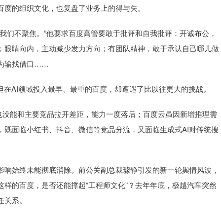
百度的组织文化，也复盘了业务上的得与失。
们不聚焦。”他要求百度高管要敢于批评和自我批评：开诚布公，
；眼睛向内，主动减少发力方向；有团队精神，敢于承认自己哪儿做
为输找借口……
在AI领域投入最早、最重的百度，却遭遇了比以往更大的挑战。
没能和主要竞品拉开差距，能力一度落后；百度云虽因新增推理需
，既面临小红书、抖音、微信等竞品分流，又面临生成式AI对传统搜
响始终未能彻底消除。前公关副总裁璩静引发的新一轮舆情风波，
样的百度，是否还能撑起“工程师文化”？去年年底，极越汽车突然
任关系。