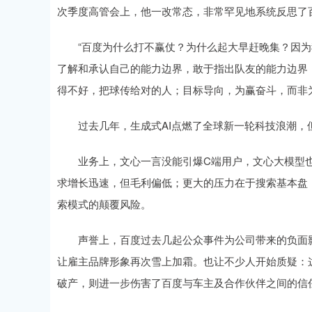
次季度高管会上，他一改常态，非常罕见地系统反思了
“百度为什么打不赢仗？为什么起大早赶晚集？因为我
了解和承认自己的能力边界，敢于指出队友的能力边界
得不好，把球传给对的人；目标导向，为赢奋斗，而非
过去几年，生成式AI点燃了全球新一轮科技浪潮，但
业务上，文心一言没能引爆C端用户，文心大模型也
求增长迅速，但毛利偏低；更大的压力在于搜索基本盘
索模式的颠覆风险。
声誉上，百度过去几起公众事件为公司带来的负面影
让雇主品牌形象再次雪上加霜。也让不少人开始质疑：这
破产，则进一步伤害了百度与车主及合作伙伴之间的信