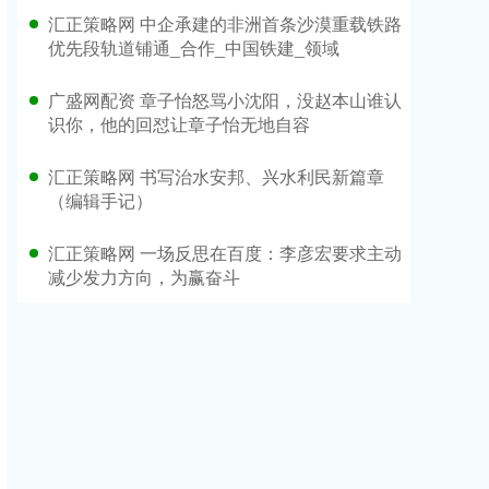
汇正策略网 中企承建的非洲首条沙漠重载铁路
优先段轨道铺通_合作_中国铁建_领域
广盛网配资 章子怡怒骂小沈阳，没赵本山谁认
识你，他的回怼让章子怡无地自容
汇正策略网 书写治水安邦、兴水利民新篇章
（编辑手记）
汇正策略网 一场反思在百度：李彦宏要求主动
减少发力方向，为赢奋斗