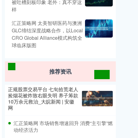
被吐槽刻板印象 老外：真不穿这
样
汇正策略网 太美智研医药与澳洲
GLC缔结深度战略合作，以Local
CRO Global Alliance模式构筑全
球临床版图
推荐资讯
正规股票交易平台 七旬拾荒老人
捡烟花被炸致右眼失明 养子筹款
10万余元救治_大皖新闻 | 安徽
网
汇正策略网 市场销售增速回升 消费“主引擎”燃
动经济活力