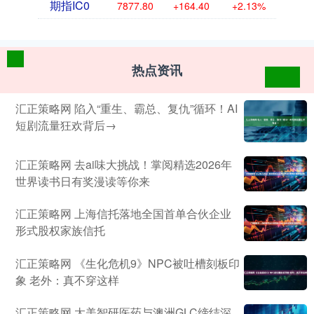
期指IC0
7877.80
+164.40
+2.13%
热点资讯
汇正策略网 陷入“重生、霸总、复仇”循环！AI
短剧流量狂欢背后→
汇正策略网 去ai味大挑战！掌阅精选2026年
世界读书日有奖漫读等你来
汇正策略网 上海信托落地全国首单合伙企业
形式股权家族信托
汇正策略网 《生化危机9》NPC被吐槽刻板印
象 老外：真不穿这样
汇正策略网 太美智研医药与澳洲GLC缔结深