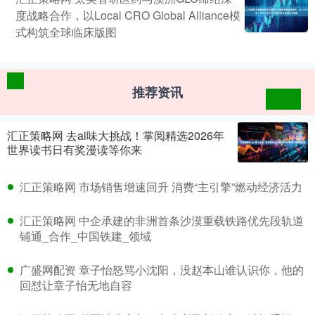
度战略合作，以Local CRO Global Alliance模
式构筑全球临床版图
推荐资讯
汇正策略网 去ai味大挑战！掌阅精选2026年
世界读书日有奖漫读等你来
汇正策略网 市场销售增速回升 消费“主引擎”燃动经济活力
汇正策略网 中企承建的非洲首条沙漠重载铁路优先段轨道
铺通_合作_中国铁建_领域
广盛网配资 章子怡怒骂小沈阳，没赵本山谁认识你，他的
回怼让章子怡无地自容