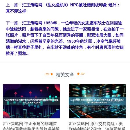
上一篇：
汇正策略网 《生化危机9》NPC被吐槽刻板印象 老外：
真不穿这样
下一篇：
汇正策略网 1953年，一位年轻的女志愿军战士在回国途
中途经沈阳，趁着换乘的间隙，她走进了一家照相馆，在这拍了一
张照片，照片留下了自己年轻而清秀的容颜，那双浓眉大眼，如同
清澈的湖水，闪烁着坚定的光芒。1953年的沈阳，冷空气像碎玻
璃一样直往脖子里扎。在车站不远处的转角，有个叫唐月瑛的女孩
推开了照相...
相关文章
汇正策略网 中企承建的非洲首
汇正策略网 原油交易提醒：美
条沙漠重载铁路优先段轨道铺通
联储利率决议落地，油价延续反